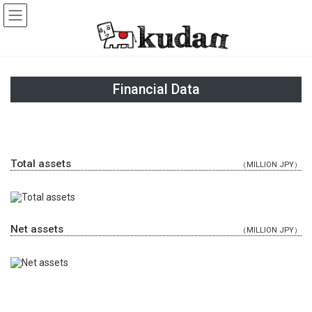
Skip
Skip
to
to
the
the
content
Navigation
Financial Data
Total assets
（MILLION JPY）
Net assets
（MILLION JPY）