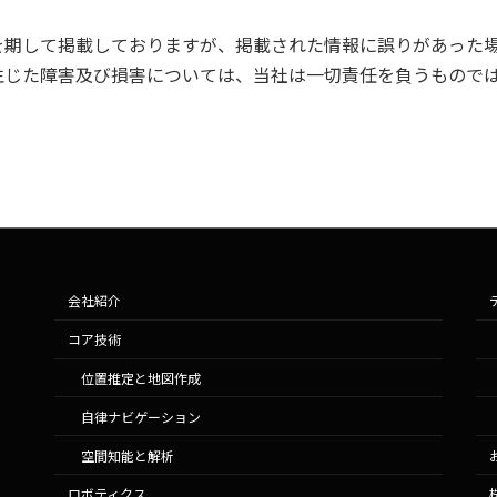
を期して掲載しておりますが、掲載された情報に誤りがあった
⽣じた障害及び損害については、当社は⼀切責任を負うもので
会社紹介
コア技術
位置推定と地図作成
自律ナビゲーション
n
空間知能と解析
ロボティクス