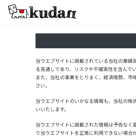
コ
ナ
ン
ビ
テ
ゲ
ン
ー
ツ
シ
へ
ョ
ス
ン
キ
に
当ウエブサイトに掲載されている当社の業績
ッ
移
プ
動
る⾒通しであり、リスクや不確実性を含んで
また、当社の事業をとりまく、経済情勢、市
さい。
当ウエブサイトのいかなる情報も、当社の株
いいたします。
当ウエブサイトに掲載された情報は予告なく
り当ウエブサイトを正常に利⽤できない場合