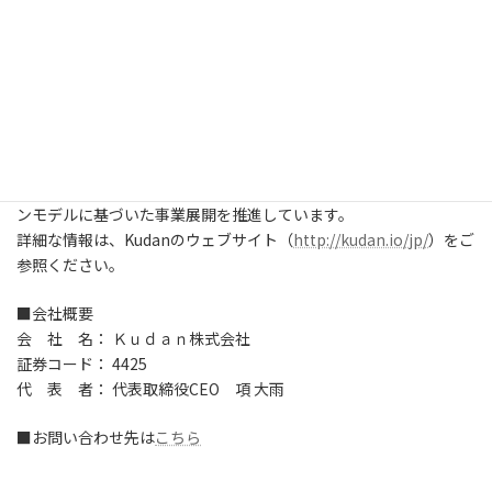
【Ｋｕｄａｎ株式会社について】
Kudanは、機械（コンピュータやロボット）の「眼」に相当する
人工知覚（AP）のアルゴリズムを専門とするDeep Tech（ディー
プテック）の研究開発企業です。人工知覚（AP）は、機械の
「脳」に相当する人工知能（AI）と対をなして相互補完するDeep
Techとして、機械を自律的に機能する方向に進化させるもので
す。現在、Kudanは高度な技術イノベーションによって幅広い産業
にインパクトを与えるDeep Techに特化した独自のマイルストー
ンモデルに基づいた事業展開を推進しています。
詳細な情報は、Kudanのウェブサイト（
http://kudan.io/jp/
）をご
参照ください。
■会社概要
会 社 名： Ｋｕｄａｎ株式会社
証券コード： 4425
代 表 者： 代表取締役CEO 項 大雨
■お問い合わせ先は
こちら