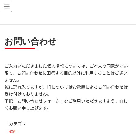
コ
ナ
ン
ビ
テ
ゲ
ン
ー
ツ
シ
へ
ョ
ス
ン
お問い合わせ
キ
に
ッ
移
プ
動
ご入力いただきました個人情報については、ご本人の同意がない
限り、お問い合わせに回答する目的以外に利用することはござい
ません。
誠に恐れ入りますが、IRについてはお電話によるお問い合わせは
受け付けておりません。
下記「お問い合わせフォーム」をご利用いただきますよう、宜し
くお願い申し上げます。
カテゴリ
必須