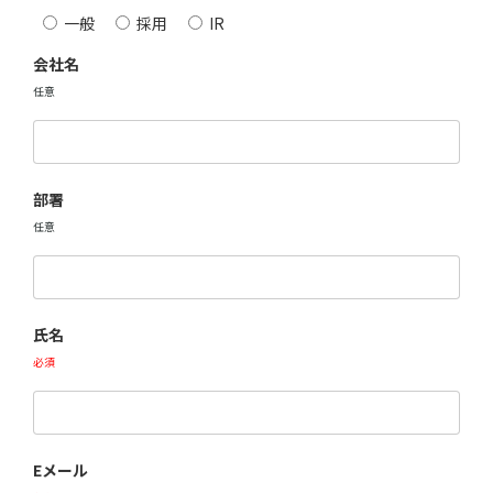
一般
採用
IR
会社名
任意
部署
任意
氏名
必須
Eメール