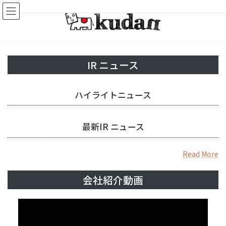
コ
ナ
ン
ビ
テ
ゲ
ン
ー
ツ
シ
へ
ョ
IR ニュース
ス
ン
キ
に
ッ
移
ハイライトニュース
プ
動
最新IR ニュース
Read More
会社紹介動画