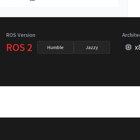
ROS Version
Archite
ROS 2
x
Humble
Jazzy