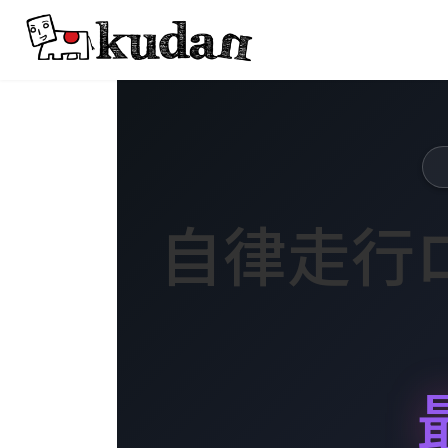
コ
ナ
ン
ビ
テ
ゲ
ン
ー
ツ
シ
へ
ョ
ス
ン
キ
に
ッ
移
自律走行
プ
動