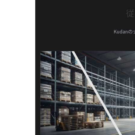
従
Kudan