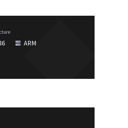
cture
86
ARM