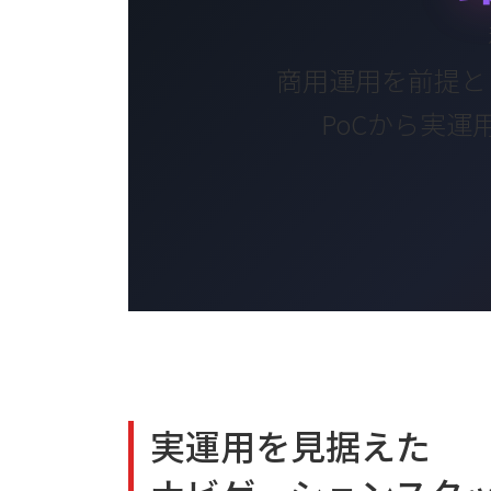
商用運用を前提と
PoCから実
実運用を見据えた