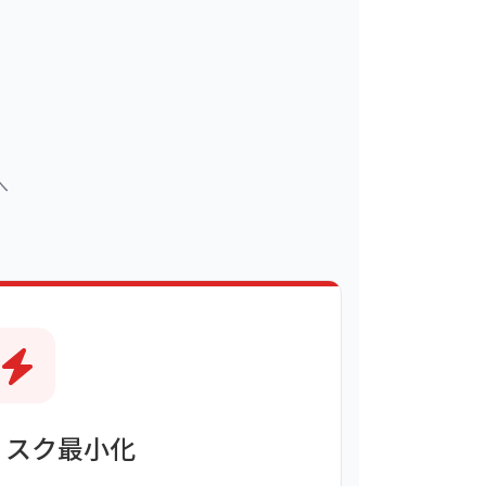
へ
リスク最小化